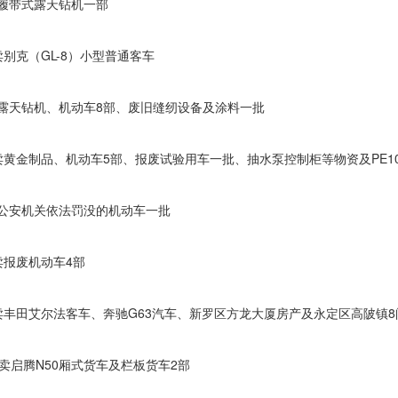
卖履带式露天钻机一部
拍卖别克（GL-8）小型普通客车
拍卖露天钻机、机动车8部、废旧缝纫设备及涂料一批
开拍卖黄金制品、机动车5部、报废试验用车一批、抽水泵控制柜等物资及PE1
拍卖公安机关依法罚没的机动车一批
拍卖报废机动车4部
开拍卖丰田艾尔法客车、奔驰G63汽车、新罗区方龙大厦房产及永定区高陂镇
开拍卖启腾N50厢式货车及栏板货车2部