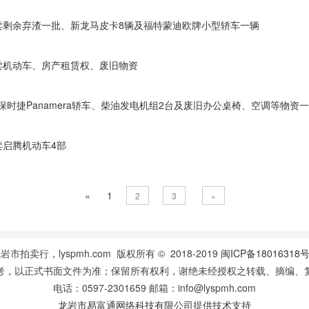
开拍卖剩余弃渣一批、新龙马皮卡8辆及福特蒙迪欧牌小型轿车一辆
拍卖机动车、房产租赁权、废旧物资
卖保时捷Panamera轿车、柴油发电机组2台及废旧办公桌椅、空调等物资
拍卖启腾机动车4部
«
1
2
3
»
岩市拍卖行，lyspmh.com 版权所有 © 2018-2019
闽ICP备18016318号
考，以正式书面文件为准；保留所有权利，谢绝未经授权之转载、摘编、
电话：0597-2301659 邮箱：info@lyspmh.com
龙岩市易富通网络科技有限公司提供技术支持