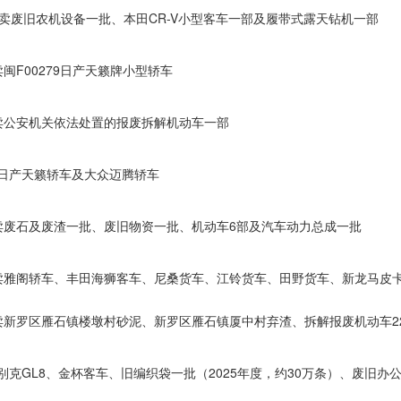
开拍卖废旧农机设备一批、本田CR-V小型客车一部及履带式露天钻机一部
卖闽F00279日产天籁牌小型轿车
开拍卖公安机关依法处置的报废拆解机动车一部
拍卖日产天籁轿车及大众迈腾轿车
开拍卖废石及废渣一批、废旧物资一批、机动车6部及汽车动力总成一批
开拍卖雅阁轿车、丰田海狮客车、尼桑货车、江铃货车、田野货车、新龙马皮
开拍卖新罗区雁石镇楼墩村砂泥、新罗区雁石镇厦中村弃渣、拆解报废机动车
拍卖别克GL8、金杯客车、旧编织袋一批（2025年度，约30万条）、废旧