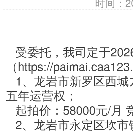
时间：202
受委托，我司定于
202
（
https://paimai.caa123.
1
、龙岩市新罗区西城
五年运营权
；
起拍价：
58000
元
/
月
2
、
龙岩市永定区坎市